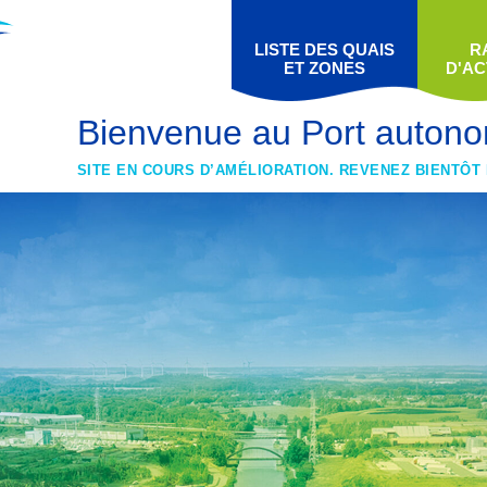
LISTE DES QUAIS
R
ET ZONES
D'AC
Bienvenue au Port autono
SITE EN COURS D’AMÉLIORATION. REVENEZ BIENTÔT